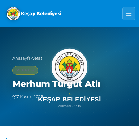
Keşap Belediyesi
Anasayfa
›
Vefat
VEFAT
Merhum Turgut Atlı
7 Kasım 2025