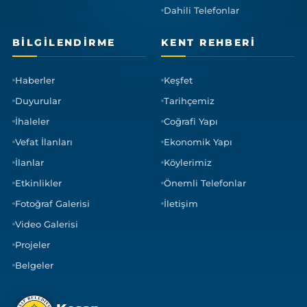
Dahili Telefonlar
BILGILENDIRME
KENT REHBERI
Haberler
Keşfet
Duyurular
Tarihçemiz
İhaleler
Coğrafi Yapı
Vefat İlanları
Ekonomik Yapı
İlanlar
Köylerimiz
Etkinlikler
Önemli Telefonlar
Fotoğraf Galerisi
İletişim
Video Galerisi
Projeler
Belgeler